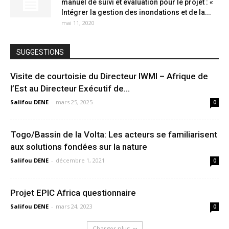
manuel de suivi et évaluation pour le projet : «
Intégrer la gestion des inondations et de la...
mai 11, 2020
SUGGESTIONS
Visite de courtoisie du Directeur IWMI – Afrique de
l’Est au Directeur Exécutif de...
Salifou DENE
-
mars 25, 2025
0
Togo/Bassin de la Volta: Les acteurs se familiarisent
aux solutions fondées sur la nature
Salifou DENE
-
décembre 1, 2021
0
Projet EPIC Africa questionnaire
Salifou DENE
-
mars 24, 2023
0
Charger plus