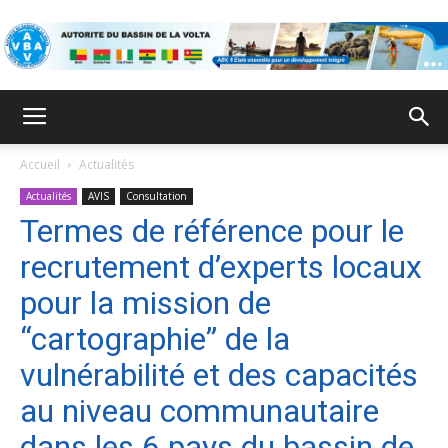
ABV
Accueil
Actualités
Actualités
AVIS
Consultation
Termes de référence pour le
recrutement d’experts locaux
pour la mission de
“cartographie” de la
vulnérabilité et des capacités
au niveau communautaire
dans les 6 pays du bassin de