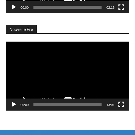
00:00
02:16
Nouvelle Ere
Lecteur
vidéo
00:00
13:01