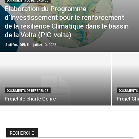
DOCUMENTS DE RÉFÉRENCE
Élaboration du Programme
d’Investissement pour le renforcement
de la résilience Climatique dans le bassin
de la Volta (PIC-volta)
Salifou DENE
-
juillet 10, 2025
DOCUMENTS DE RÉFÉRENCE
DOCUMENTS 
Projet de charte Genre
Projet Ch
RECHERCHE