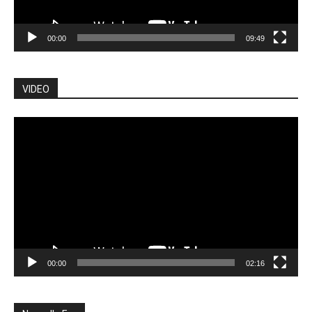
00:00
09:49
VIDEO
Lecteur
vidéo
00:00
02:16