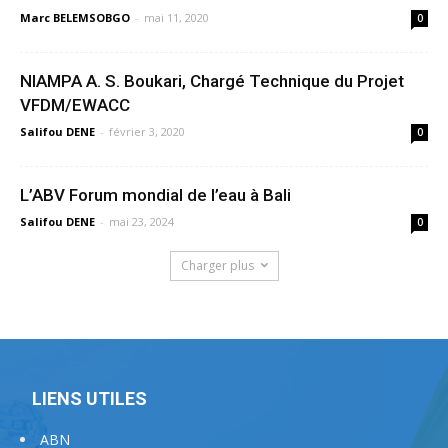
Marc BELEMSOBGO
-
mai 11, 2020
0
NIAMPA A. S. Boukari, Chargé Technique du Projet
VFDM/EWACC
Salifou DENE
-
février 3, 2020
0
L’ABV Forum mondial de l’eau à Bali
Salifou DENE
-
mai 23, 2024
0
Charger plus
LIENS UTILES
ABN