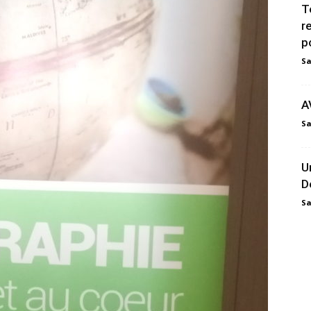
T
r
p
Sa
A
Sa
U
D
Sa