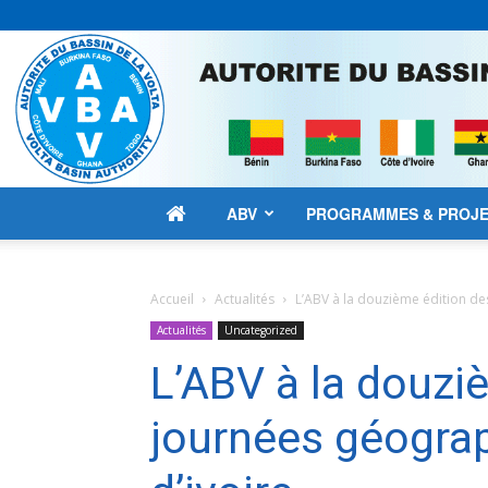
ABV
PROGRAMMES & PROJ
Accueil
Actualités
L’ABV à la douzième édition de
Actualités
Uncategorized
L’ABV à la douzi
journées géograp