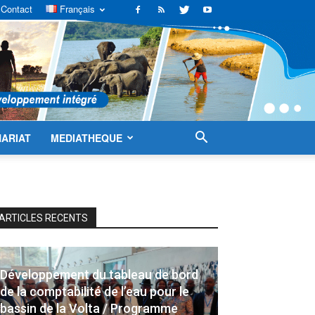
Contact
Français
ARIAT
MEDIATHEQUE
ARTICLES RECENTS
Développement du tableau de bord
de la comptabilité de l’eau pour le
bassin de la Volta / Programme