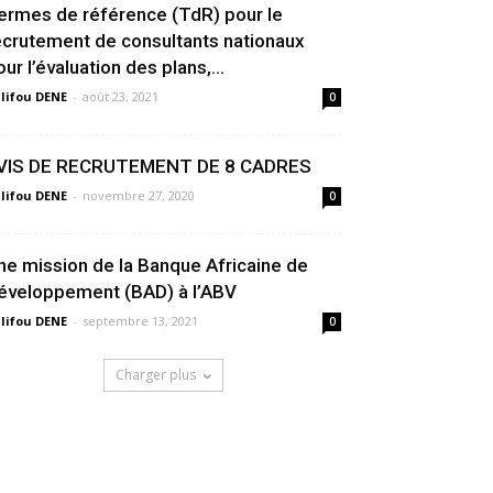
ermes de référence (TdR) pour le
ecrutement de consultants nationaux
our l’évaluation des plans,...
lifou DENE
-
août 23, 2021
0
VIS DE RECRUTEMENT DE 8 CADRES
lifou DENE
-
novembre 27, 2020
0
ne mission de la Banque Africaine de
éveloppement (BAD) à l’ABV
lifou DENE
-
septembre 13, 2021
0
Charger plus