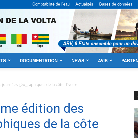
Comptabilité de l’eau
Actualités
Bases de données
ETS
DOCUMENTATION
NEWS
AVIS
PARTEN
ABV
s journées géographiques de la côte d’ivoire
ème édition des
hiques de la côte