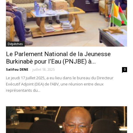
Dépêches
Le Parlement National de la Jeunesse
Burkinabè pour l’Eau (PNJBE) à...
Salifou DENE
-
juillet 18, 2025
0
Le jeudi 17 juillet 2025, a eu lieu dans le bureau du Directeur
Exécutif Adjoint (DEA) de l’ABV, une réunion entre deux
représentants du...