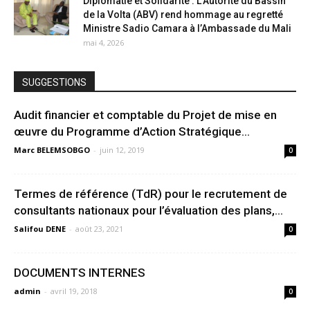
Diplomatie et Solidarité : L’Autorité du Bassin
de la Volta (ABV) rend hommage au regretté
Ministre Sadio Camara à l’Ambassade du Mali
mai 4, 2026
SUGGESTIONS
Audit financier et comptable du Projet de mise en
œuvre du Programme d’Action Stratégique...
Marc BELEMSOBGO
-
juin 12, 2019
0
Termes de référence (TdR) pour le recrutement de
consultants nationaux pour l’évaluation des plans,...
Salifou DENE
-
août 23, 2021
0
DOCUMENTS INTERNES
admin
-
avril 19, 2018
0