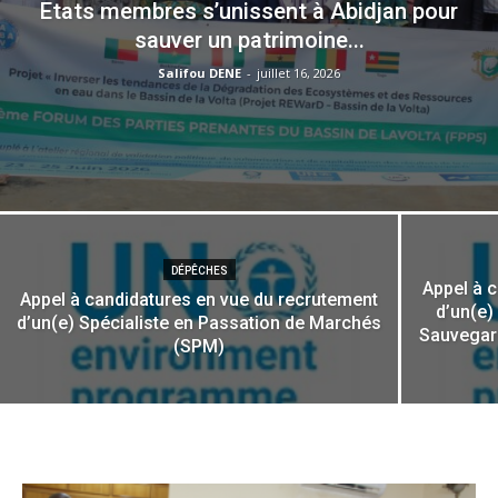
Etats membres s’unissent à Abidjan pour
sauver un patrimoine...
Salifou DENE
-
juillet 16, 2026
DÉPÊCHES
Appel à 
Appel à candidatures en vue du recrutement
d’un(e)
d’un(e) Spécialiste en Passation de Marchés
Sauvegar
(SPM)