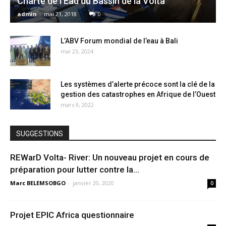
Charte de l’Eau du Bassin de la Volta
admin
-
mai 21, 2018
0
L’ABV Forum mondial de l’eau à Bali
mai 23, 2024
Les systèmes d’alerte précoce sont la clé de la
gestion des catastrophes en Afrique de l’Ouest
mars 9, 2022
SUGGESTIONS
REWarD Volta- River: Un nouveau projet en cours de
préparation pour lutter contre la...
Marc BELEMSOBGO
-
janvier 20, 2020
0
Projet EPIC Africa questionnaire