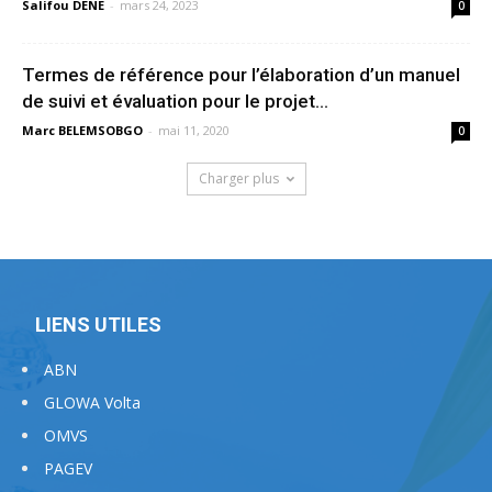
Salifou DENE
-
mars 24, 2023
0
Termes de référence pour l’élaboration d’un manuel
de suivi et évaluation pour le projet...
Marc BELEMSOBGO
-
mai 11, 2020
0
Charger plus
LIENS UTILES
ABN
GLOWA Volta
OMVS
PAGEV