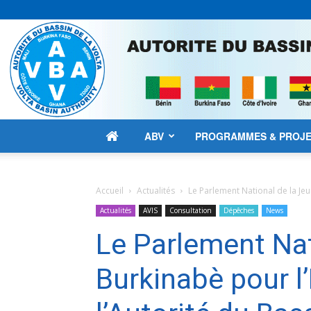
ABV
PROGRAMMES & PROJ
Accueil
Actualités
Le Parlement National de la Jeun
Actualités
AVIS
Consultation
Dépêches
News
Le Parlement Nat
Burkinabè pour l