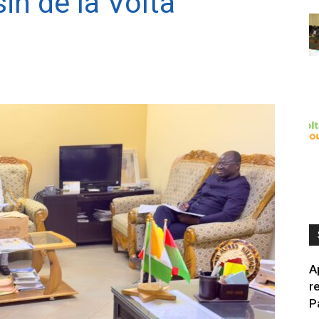
sin de la Volta
A
r
P