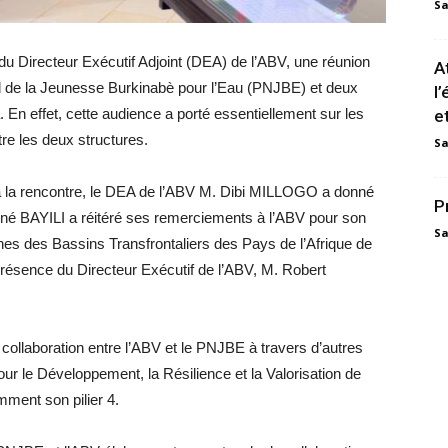
Sa
u du Directeur Exécutif Adjoint (DEA) de l’ABV, une réunion
A
l de la Jeunesse Burkinabè pour l’Eau (PNJBE) et deux
l
. En effet, cette audience a porté essentiellement sur les
e
re les deux structures.
Sa
 à la rencontre, le DEA de l’ABV M. Dibi MILLOGO a donné
P
Réné BAYILI a réitéré ses remerciements à l’ABV pour son
Sa
nes des Bassins Transfrontaliers des Pays de l’Afrique de
 présence du Directeur Exécutif de l’ABV, M. Robert
a collaboration entre l’ABV et le PNJBE à travers d’autres
e pour le Développement, la Résilience et la Valorisation de
mment son pilier 4.