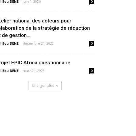
lifou DENE
-
juin 1, 2026
0
telier national des acteurs pour
’élaboration de la stratégie de réduction
t de gestion...
lifou DENE
-
décembre 21, 2022
0
rojet EPIC Africa questionnaire
lifou DENE
-
mars 24, 2023
0
Charger plus