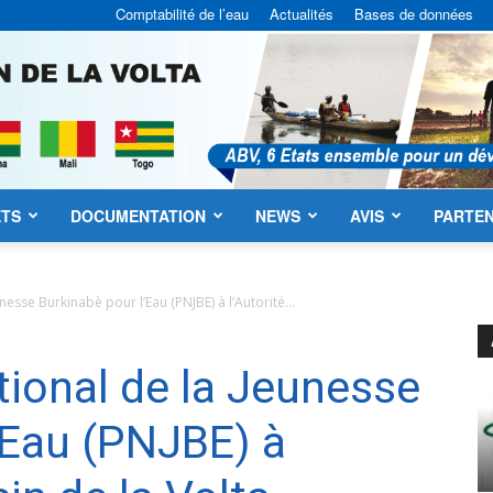
Comptabilité de l’eau
Actualités
Bases de données
ETS
DOCUMENTATION
NEWS
AVIS
PARTEN
ABV
esse Burkinabè pour l’Eau (PNJBE) à l’Autorité...
ional de la Jeunesse
’Eau (PNJBE) à