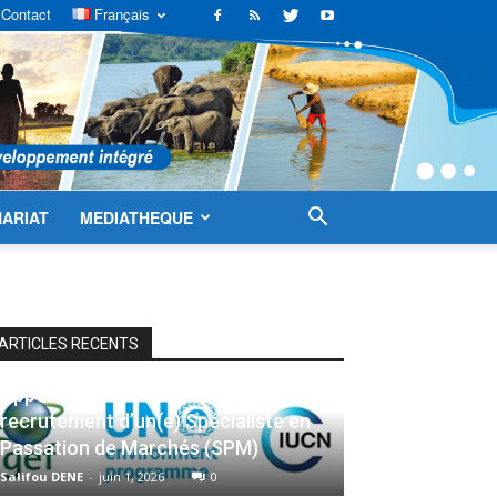
Contact
Français
ARIAT
MEDIATHEQUE
ARTICLES RECENTS
Appel à candidatures en vue du
recrutement d’un(e) Spécialiste en
Passation de Marchés (SPM)
Salifou DENE
-
juin 1, 2026
0