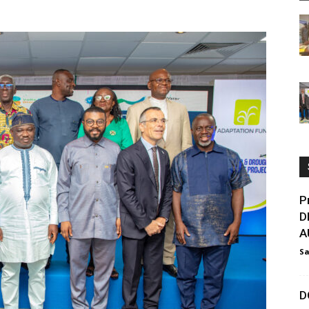
P
D
A
Sa
D