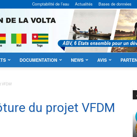
Comptabilité de l’eau
Actualités
Bases de données
ETS
DOCUMENTATION
NEWS
AVIS
PARTEN
ABV
et VFDM
ôture du projet VFDM