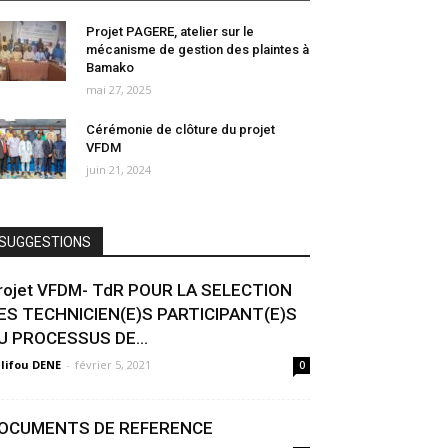
Projet PAGERE, atelier sur le
mécanisme de gestion des plaintes à
Bamako
mai 27, 2025
Cérémonie de clôture du projet
VFDM
juin 21, 2024
SUGGESTIONS
rojet VFDM- TdR POUR LA SELECTION
ES TECHNICIEN(E)S PARTICIPANT(E)S
U PROCESSUS DE...
lifou DENE
-
février 5, 2021
0
OCUMENTS DE REFERENCE