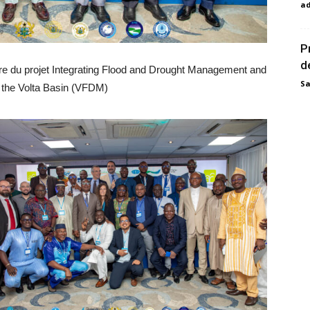
a
P
d
ture du projet Integrating Flood and Drought Management and
Sa
n the Volta Basin (VFDM)