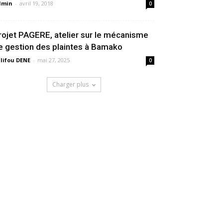
dmin
-
avril 19, 2018
0
rojet PAGERE, atelier sur le mécanisme
e gestion des plaintes à Bamako
lifou DENE
-
mai 27, 2025
0
Charger plus