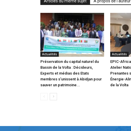
Articles du même sujet
A propos de l'auteur
Actualités
Actualités
Préservation du capital naturel du
EPIC-Africa 
Bassin de la Volta : Décideurs,
Atelier Nati
Experts et médias des Etats
Prenantes s
membres s’unissent à Abidjan pour
Énergie-Ali
sauver un patrimoine...
de la Volta