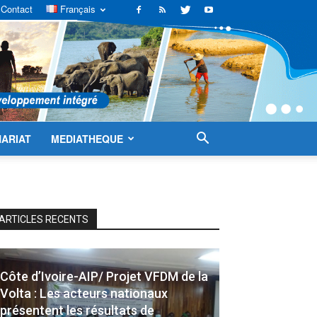
Contact
Français
ARIAT
MEDIATHEQUE
ARTICLES RECENTS
Côte d’Ivoire-AIP/ Projet VFDM de la
Volta : Les acteurs nationaux
présentent les résultats de