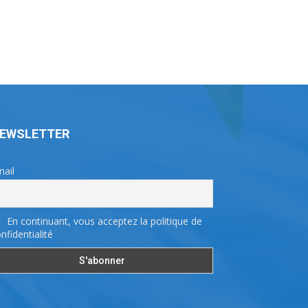
EWSLETTER
ail
En continuant, vous acceptez la politique de
nfidentialité