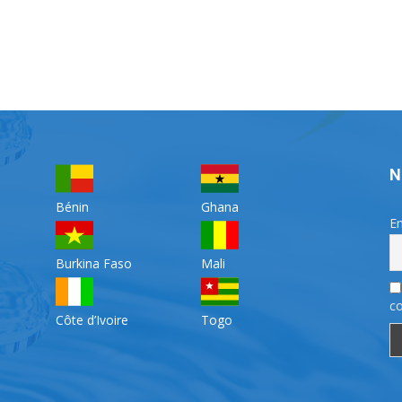
N
Bénin
Ghana
Em
Burkina Faso
Mali
co
Côte d’Ivoire
Togo