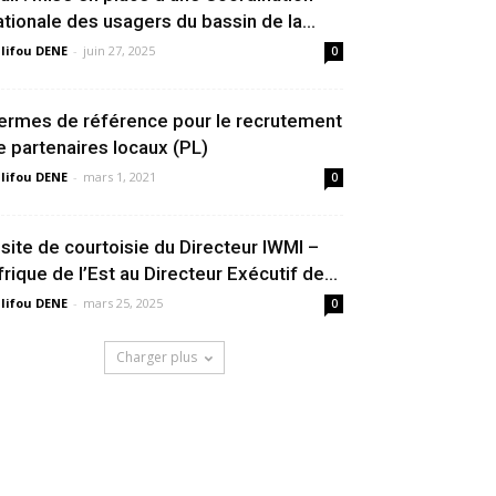
ationale des usagers du bassin de la...
lifou DENE
-
juin 27, 2025
0
ermes de référence pour le recrutement
e partenaires locaux (PL)
lifou DENE
-
mars 1, 2021
0
isite de courtoisie du Directeur IWMI –
frique de l’Est au Directeur Exécutif de...
lifou DENE
-
mars 25, 2025
0
Charger plus