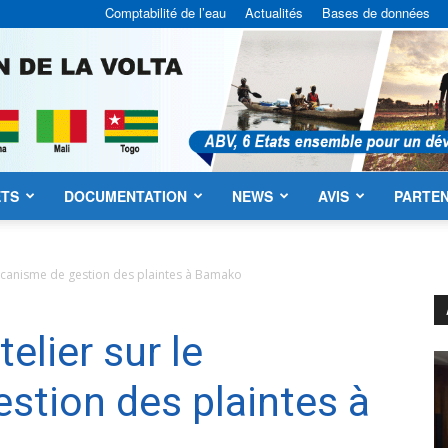
Comptabilité de l’eau
Actualités
Bases de données
ETS
DOCUMENTATION
NEWS
AVIS
PARTEN
ABV
mécanisme de gestion des plaintes à Bamako
elier sur le
stion des plaintes à