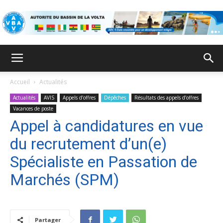
ABV
Accueil
Actualités
Actualités
AVIS
Appels d’offres
Dépêches
Résultats des appels d’offres
Vacances de poste
Appel à candidatures en vue
du recrutement d’un(e)
Spécialiste en Passation de
Marchés (SPM)
Partager