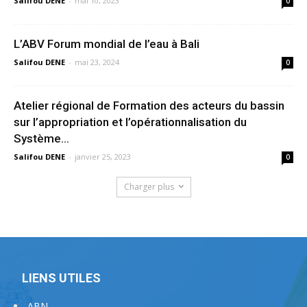
Salifou DENE
-
mai 10, 2023
0
L’ABV Forum mondial de l’eau à Bali
Salifou DENE
-
mai 23, 2024
0
Atelier régional de Formation des acteurs du bassin
sur l’appropriation et l’opérationnalisation du
Système...
Salifou DENE
-
janvier 25, 2023
0
Charger plus
LIENS UTILES
ABN