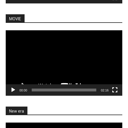
MOVIE
Video
Player
00:00
02:16
New era
Video