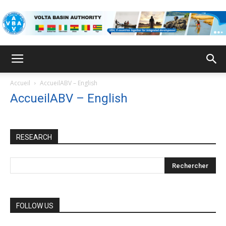
VBA
Accueil
AccueilABV – English
AccueilABV – English
RESEARCH
FOLLOW US