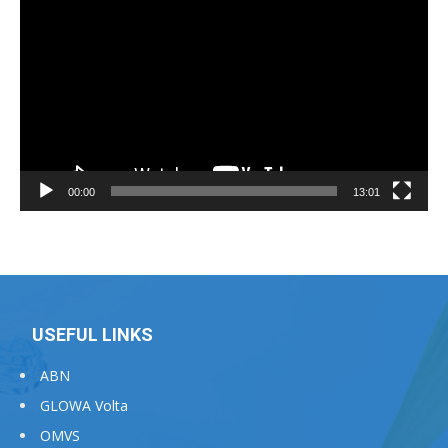
Player
00:00
13:01
USEFUL LINKS
ABN
GLOWA Volta
OMVS