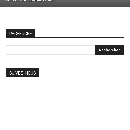
Salifou DENE
-
février 13, 2023
RECHERCHE
SUIVEZ_NOUS