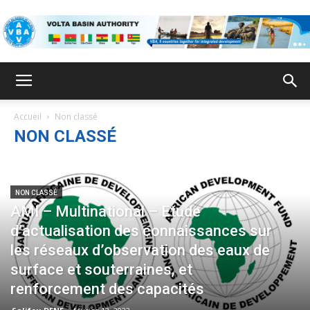
ABV
Accueil
Non classé
NON CLASSÉ
NON CLASSÉ
AMI – Multinational – Etude
d’actualisation des connaissances sur
les réseaux d’observation des eaux de
surface et souterraines, et
renforcement des capacités