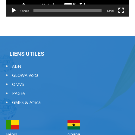
00:00
13:01
LIENS UTILES
ABN
GLOWA Volta
OMVS
PAGEV
GMES & Africa
Bénin
Ghana