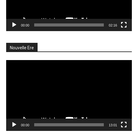
00:00
02:16
Nouvelle Ere
Lecteur
vidéo
00:00
13:01