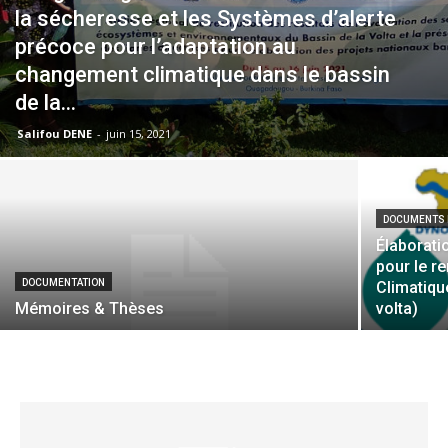
la sécheresse et les Systèmes d’alerte
précoce pour l’adaptation au
changement climatique dans le bassin
de la...
Salifou DENE
-
juin 15, 2021
DOCUMENTS 
Élaborat
pour le r
DOCUMENTATION
Climatiqu
Mémoires & Thèses
volta)