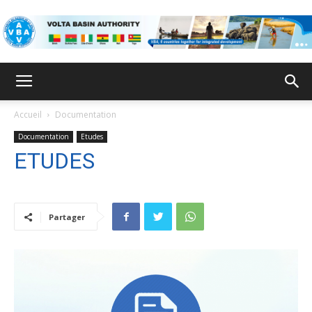
ABV
Accueil
Documentation
Documentation
Etudes
ETUDES
Partager