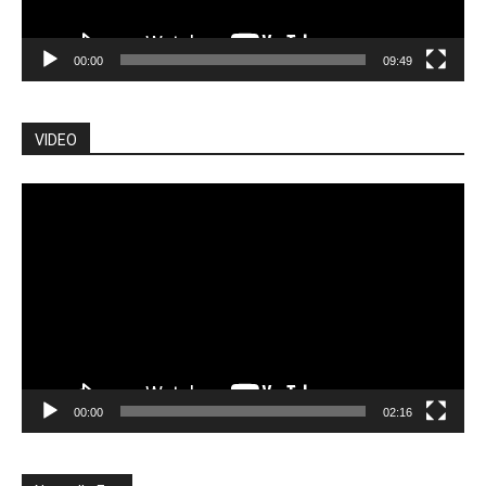
00:00
09:49
VIDEO
Lecteur
vidéo
00:00
02:16