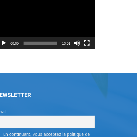
déo
00:00
13:01
EWSLETTER
ail
En continuant, vous acceptez la politique de