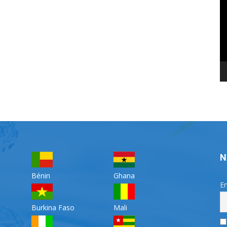
vi
N
Bénin
Ghana
Em
Burkina Faso
Mali