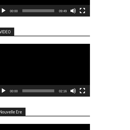
00:00
09:49
VIDEO
cteur
déo
00:00
02:16
Nouvelle Ere
cteur