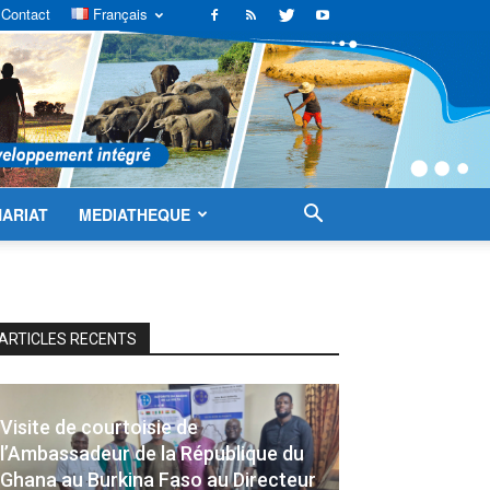
Contact
Français
ARIAT
MEDIATHEQUE
ARTICLES RECENTS
Visite de courtoisie de
l’Ambassadeur de la République du
Ghana au Burkina Faso au Directeur