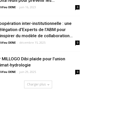
olta réuni pour prévenir les...
lifou DENE
-
juin 16, 2023
0
oopération inter-institutionnelle : une
élégation d’Experts de l’ABM pour
’inspirer du modèle de collaboration...
lifou DENE
-
décembre 15, 2025
0
r MILLOGO Dibi plaide pour l’union
limat-hydrologie
lifou DENE
-
juin 29, 2025
0
Charger plus