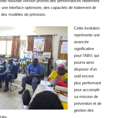
Cette nouvelle version promet des performances nettement
c une interface optimisée, des capacités de traitement de
n des modèles de prévision.
Cette évolution
représente une
avancée
significative
pour l’ABV, qui
pourra ainsi
disposer d’un
outil encore
plus performant
pour accomplir
sa mission de
prévention et de
gestion des
olta.