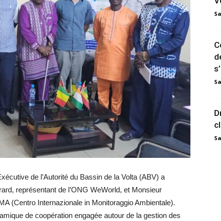
V
Sa
C
d
s
Sa
D
c
Sa
écutive de l’Autorité du Bassin de la Volta (ABV) a
érard, représentant de l’ONG WeWorld, et Monsieur
A (Centro Internazionale in Monitoraggio Ambientale).
namique de coopération engagée autour de la gestion des