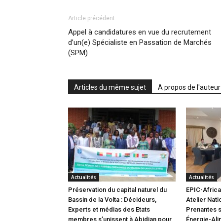
Article précédent
Appel à candidatures en vue du recrutement
d’un(e) Spécialiste en Passation de Marchés
(SPM)
Articles du même sujet
A propos de l'auteur
Actualités
Actualités
Préservation du capital naturel du
EPIC-Africa 
Bassin de la Volta : Décideurs,
Atelier Nati
Experts et médias des Etats
Prenantes s
membres s’unissent à Abidjan pour
Énergie-Ali