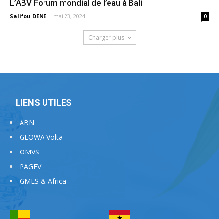
L’ABV Forum mondial de l’eau à Bali
Salifou DENE
-
mai 23, 2024
0
Charger plus
LIENS UTILES
ABN
GLOWA Volta
OMVS
PAGEV
GMES & Africa