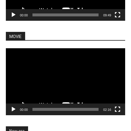
00:00
09:49
MOVIE
Video
Player
00:00
02:16