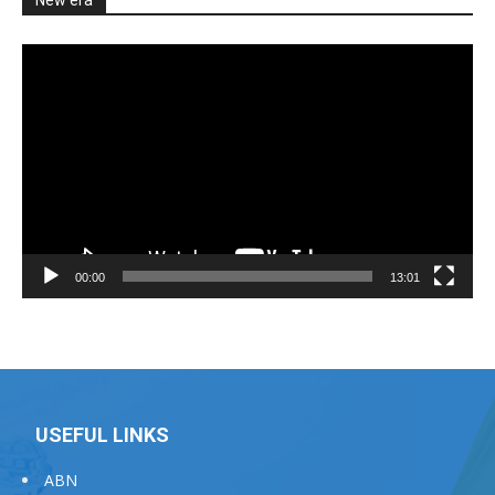
New era
Video
Player
00:00
13:01
USEFUL LINKS
ABN