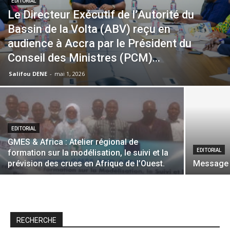
EDITORIAL
Le Directeur Exécutif de l’Autorité du
Bassin de la Volta (ABV) reçu en
audience à Accra par le Président du
Conseil des Ministres (PCM)...
Salifou DENE
-
mai 1, 2026
EDITORIAL
GMES & Africa : Atelier régional de
EDITORIAL
formation sur la modélisation, le suivi et la
prévision des crues en Afrique de l’Ouest.
Message d
RECHERCHE