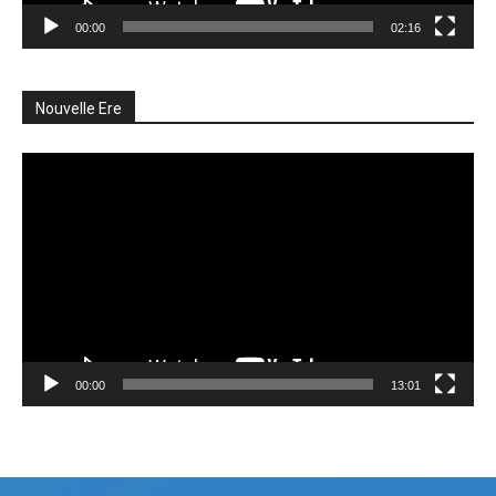
00:00
02:16
Nouvelle Ere
Lecteur
vidéo
00:00
13:01