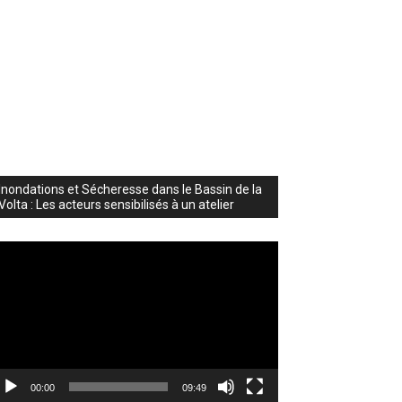
Inondations et Sécheresse dans le Bassin de la
Volta : Les acteurs sensibilisés à un atelier
cteur
déo
00:00
09:49