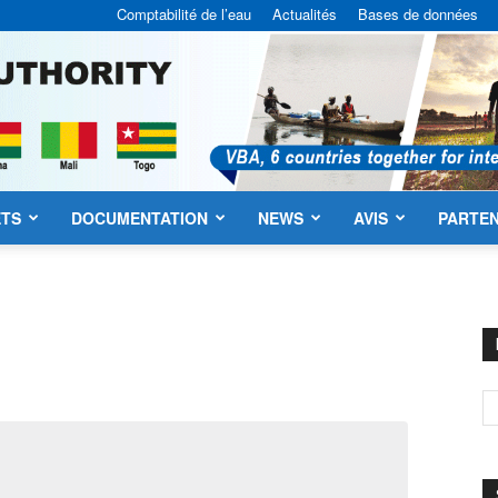
Comptabilité de l’eau
Actualités
Bases de données
ETS
DOCUMENTATION
NEWS
AVIS
PARTEN
ABV