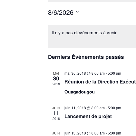
8/6/2026
Sélectionnez
une
Il n’y a pas d’évènements à venir.
date.
Derniers Évènements passés
mai 30, 2018 @ 8:00 am
-
5:00 pm
MAI
30
Réunion de la Direction Exécut
2018
Ouagadougou
juin 11, 2018 @ 8:00 am
-
5:00 pm
JUIN
11
Lancement de projet
2018
juin 13, 2018 @ 8:00 am
-
5:00 pm
JUIN