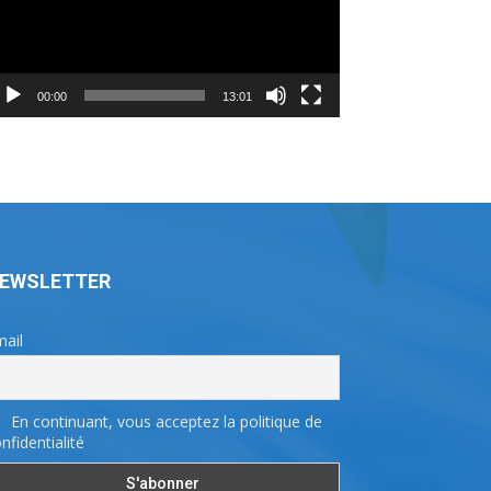
00:00
13:01
EWSLETTER
ail
En continuant, vous acceptez la politique de
nfidentialité