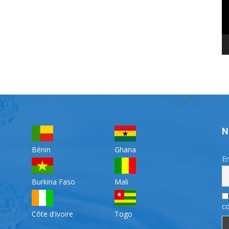
N
Bénin
Ghana
Em
Burkina Faso
Mali
co
Côte d’Ivoire
Togo