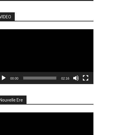
VIDEO
cteur
déo
00:00
02:16
Nouvelle Ere
cteur
déo