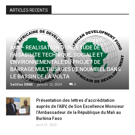
ARTICLES RECENTS
AMI – REALISATION D’UNE ETUDE DE
FAISABILITE TECHNIQUE, SOCIALE ET
ENVIRONNEMENTALE DU PROJET DE
BARRAGE MULTIUSAGES DE NOUMBIEL DANS
LE BASSIN DE LA VOLTA
Salifou DENE
-
janvier 12, 2024
0
Présentation des lettres d’accréditation
auprès de l’ABV, de Son Excellence Monsieur
l’Ambassadeur de la République du Mali au
Burkina Faso
avril 21, 2023