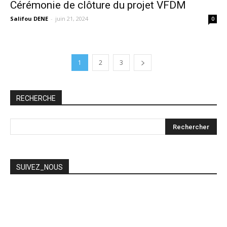
Cérémonie de clôture du projet VFDM
Salifou DENE
-
juin 21, 2024
0
1
2
3
RECHERCHE
SUIVEZ_NOUS