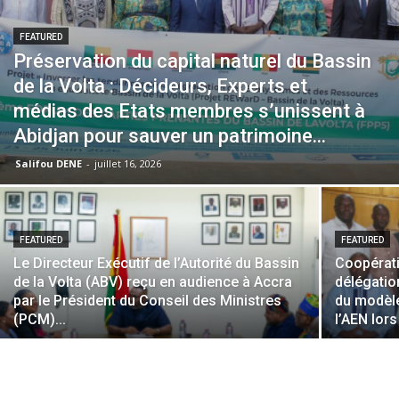
FEATURED
Préservation du capital naturel du Bassin
de la Volta : Décideurs, Experts et
médias des Etats membres s’unissent à
Abidjan pour sauver un patrimoine...
Salifou DENE
-
juillet 16, 2026
FEATURED
FEATURED
Le Directeur Exécutif de l’Autorité du Bassin
Coopératio
de la Volta (ABV) reçu en audience à Accra
délégatio
par le Président du Conseil des Ministres
du modèle
(PCM)...
l’AEN lor