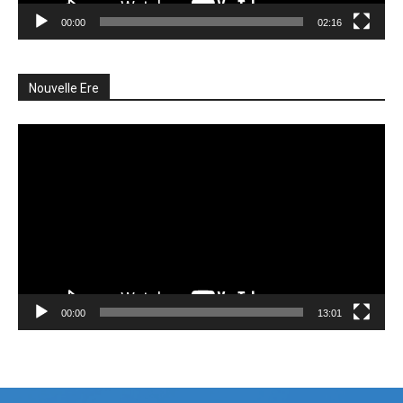
00:00
02:16
Nouvelle Ere
Lecteur
vidéo
00:00
13:01