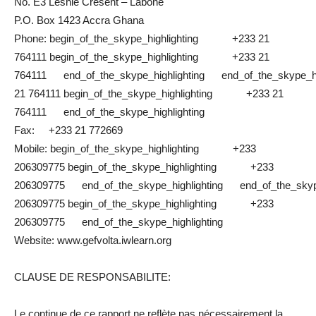
No. E3 Leshie Cresent – Labone
P.O. Box 1423 Accra Ghana
Phone: begin_of_the_skype_highlighting +233 21
764111 begin_of_the_skype_highlighting +233 21
764111 end_of_the_skype_highlighting end_of_the_skype_hi
21 764111 begin_of_the_skype_highlighting +233 21
764111 end_of_the_skype_highlighting
Fax: +233 21 772669
Mobile: begin_of_the_skype_highlighting +233
206309775 begin_of_the_skype_highlighting +233
206309775 end_of_the_skype_highlighting end_of_the_skype
206309775 begin_of_the_skype_highlighting +233
206309775 end_of_the_skype_highlighting
Website: www.gefvolta.iwlearn.org
CLAUSE DE RESPONSABILITE:
Le continue de ce rapport ne reflète pas nécessairement la