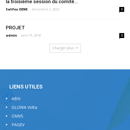
la troisième session du comité...
Salifou DENE
-
décembre 2, 2022
0
PROJET
admin
-
avril 19, 2018
0
Charger plus
LIENS UTILES
ABN
GLOWA Volta
OMVS
PAGEV