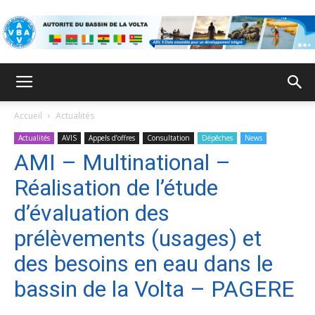
ABV
Accueil
Actualités
Actualités
AVIS
Appels d’offres
Consultation
Dépêches
News
AMI – Multinational –
Réalisation de l’étude
d’évaluation des
prélèvements (usages) et
des besoins en eau dans le
bassin de la Volta – PAGERE