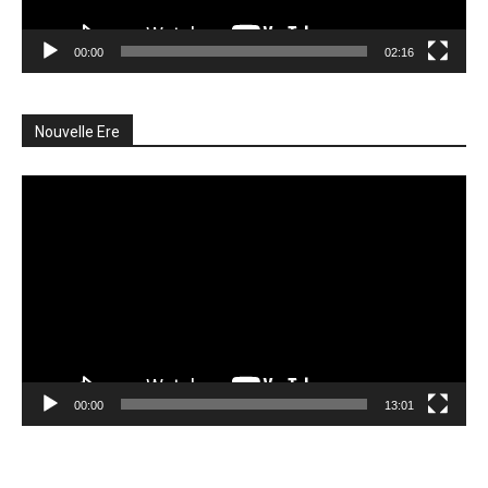
00:00
02:16
Nouvelle Ere
Lecteur
vidéo
00:00
13:01