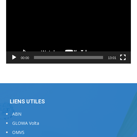
vidéo
00:00
13:01
LIENS UTILES
ABN
GLOWA Volta
OMVS