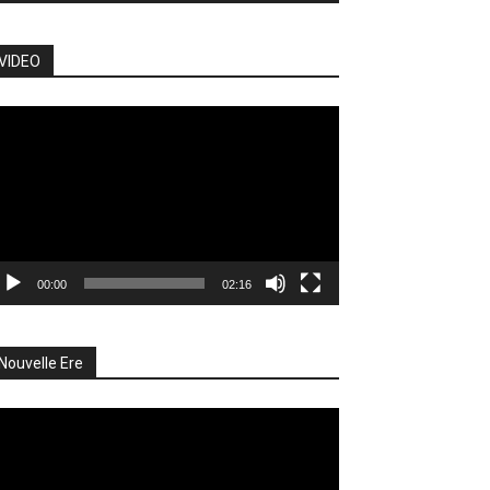
VIDEO
cteur
déo
00:00
02:16
Nouvelle Ere
cteur
déo