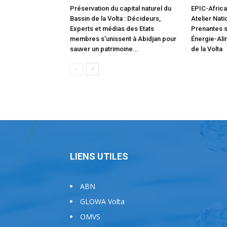
Préservation du capital naturel du
EPIC-Africa 
Bassin de la Volta : Décideurs,
Atelier Nati
Experts et médias des Etats
Prenantes s
membres s’unissent à Abidjan pour
Énergie-Ali
sauver un patrimoine...
de la Volta
LIENS UTILES
ABN
GLOWA Volta
OMVS