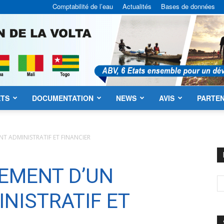
Comptabilité de l’eau
Actualités
Bases de données
ETS
DOCUMENTATION
NEWS
AVIS
PARTEN
ABV
NT ADMINISTRATIF ET FINANCIER
TEMENT D’UN
NISTRATIF ET