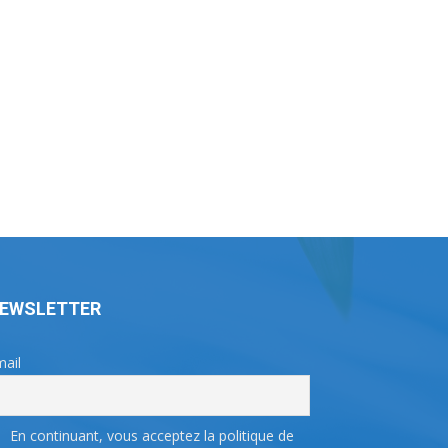
EWSLETTER
ail
En continuant, vous acceptez la politique de