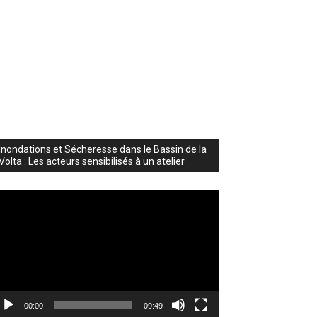
Inondations et Sécheresse dans le Bassin de la
Volta : Les acteurs sensibilisés à un atelier
cteur
déo
00:00
09:49