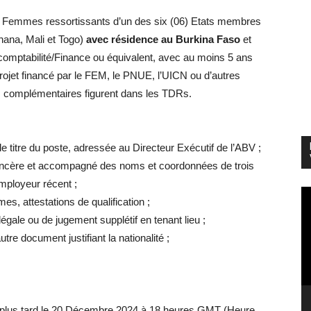
 Femmes ressortissants d’un des six (06) Etats membres
hana, Mali et Togo)
avec résidence au Burkina Faso
et
comptabilité/Finance ou équivalent, avec au moins 5 ans
rojet financé par le FEM, le PNUE, l’UICN ou d’autres
ns complémentaires figurent dans les TDRs.
le titre du poste, adressée au Directeur Exécutif de l’ABV ;
ié sincère et accompagné des noms et coordonnées de trois
mployeur récent ;
Le
es, attestations de qualification ;
vi
égale ou de jugement supplétif en tenant lieu ;
utre document justifiant la nationalité ;
u plus tard le 20 Décembre 2024 à 18 heures GMT (Heure