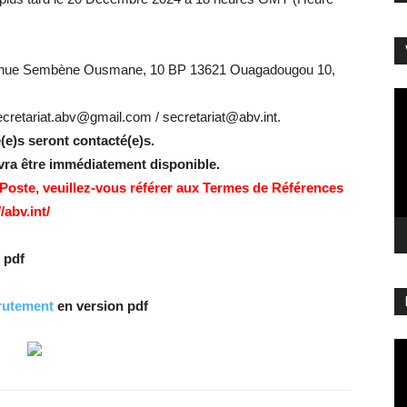
Avenue Sembène Ousmane, 10 BP 13621 Ouagadougou 10,
Le
vi
cretariat.abv@gmail.com / secretariat@abv.int.
é(e)s seront contacté(e)s.
evra être immédiatement disponible.
 Poste, veuillez-vous référer aux Termes de Références
/abv.int/
 pdf
crutement
en version pdf
Le
vi