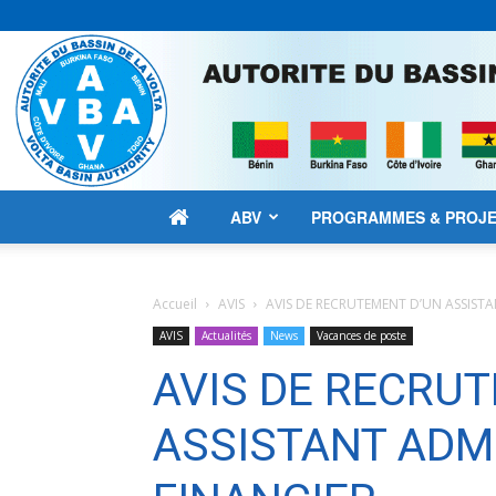
ABV
PROGRAMMES & PROJ
Accueil
AVIS
AVIS DE RECRUTEMENT D’UN ASSISTA
AVIS
Actualités
News
Vacances de poste
AVIS DE RECRU
ASSISTANT ADMI