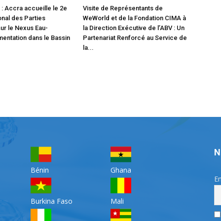
: Accra accueille le 2e
Visite de Représentants de
onal des Parties
WeWorld et de la Fondation CIMA à
ur le Nexus Eau-
la Direction Exécutive de l’ABV : Un
mentation dans le Bassin
Partenariat Renforcé au Service de
la...
N
Bénin
Ghana
Em
Burkina Faso
Mali