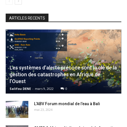
ARTICLES RECENTS
Les systèmes d’alerte précoce sont la clé de la
gestion des catastrophes en Afrique de
l’Ouest
Salifou DENE
-
mars 9, 2022
0
L’ABV Forum mondial de l’eau à Bali
mai 23, 2024