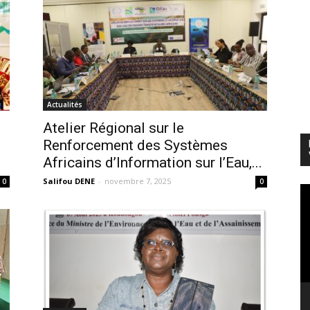
Actualités
Atelier Régional sur le
Renforcement des Systèmes
Africains d’Information sur l’Eau,...
Salifou DENE
-
novembre 7, 2025
0
0
Le
vi