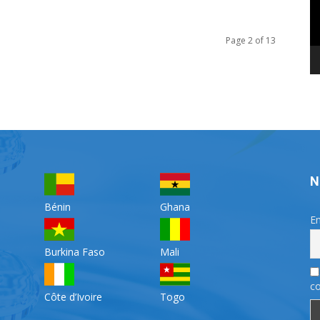
Page 2 of 13
N
Bénin
Ghana
Em
Burkina Faso
Mali
co
Côte d’Ivoire
Togo