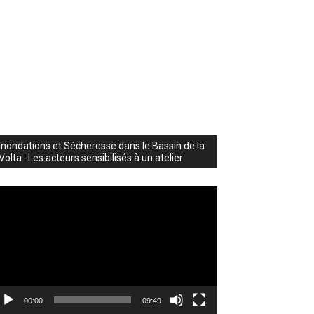
Inondations et Sécheresse dans le Bassin de la
Volta : Les acteurs sensibilisés à un atelier
cteur
déo
00:00
09:49