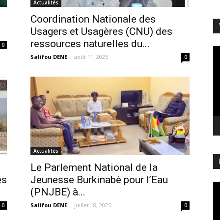
Actualités
Coordination Nationale des
Usagers et Usagères (CNU) des
ressources naturelles du...
0
Le
Salifou DENE
-
août 11, 2025
0
vi
Actualités
Le Parlement National de la
es
Jeunesse Burkinabè pour l’Eau
Le
(PNJBE) à...
vi
Salifou DENE
-
juillet 18, 2025
0
0