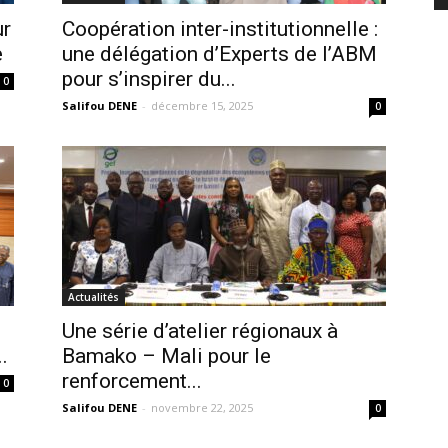
ur
Coopération inter-institutionnelle :
e
une délégation d’Experts de l’ABM
pour s’inspirer du...
0
Salifou DENE
-
décembre 15, 2025
0
Actualités
Une série d’atelier régionaux à
.
Bamako – Mali pour le
renforcement...
0
Salifou DENE
-
novembre 22, 2025
0