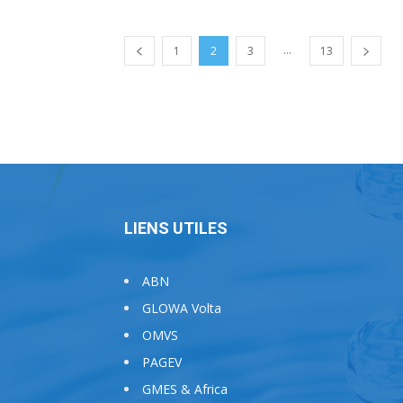
...
1
2
3
13
LIENS UTILES
ABN
GLOWA Volta
OMVS
PAGEV
GMES & Africa