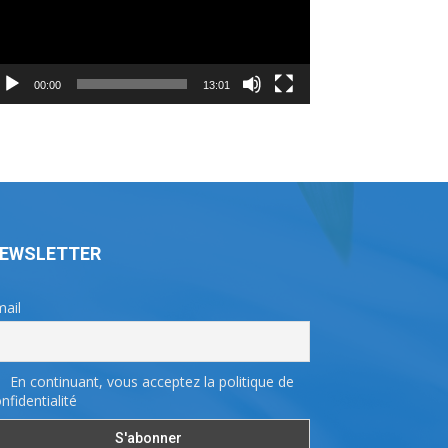
00:00
13:01
EWSLETTER
ail
En continuant, vous acceptez la politique de
nfidentialité