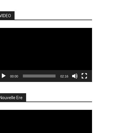
VIDEO
cteur
déo
00:00
02:16
Nouvelle Ere
cteur
déo