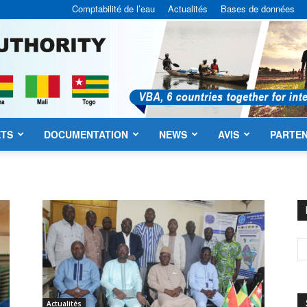
Comptabilité de l’eau
Actualités
Bases de données
ETS
DOCUMENTATION
NEWS
AVIS
PARTEN
ABV
Actualités