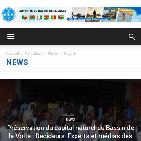
ABV
Accueil
Actualités
News
Page 3
NEWS
NEWS
Préservation du capital naturel du Bassin de
la Volta : Décideurs, Experts et médias des